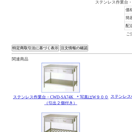
ステンレス作業台・C
価
簡
配
ご
関連商品
ステンレス作
ステンレス作業台・CWD-SA74K ＊写真はW９００
（引出２個付き）