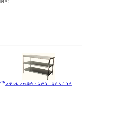
個付き）
76
ステンレス作業台・ＣＷＤ－ＱＳＡ２９６