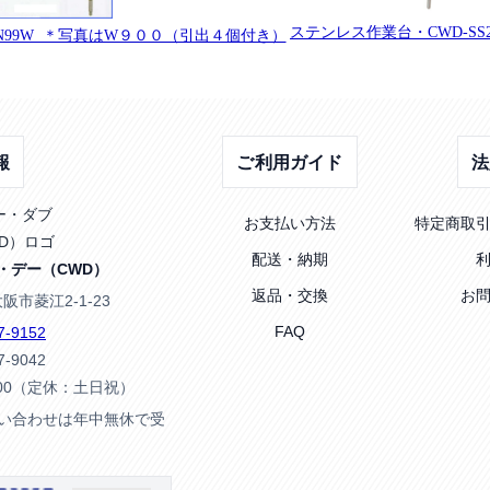
ステンレス作業台・CWD-SS2
SN99W ＊写真はW９００（引出４個付き）
報
ご利用ガイド
法
お支払い方法
特定商取
配送・納期
・デー（CWD）
返品・交換
お
大阪市菱江2-1-23
FAQ
7-9152
7-9042
:00（定休：土日祝）
問い合わせは年中無休で受