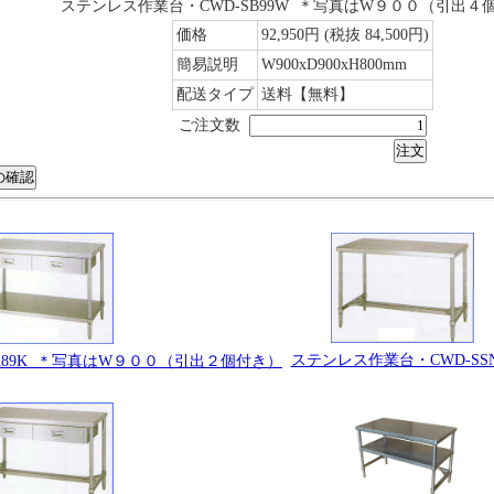
ステンレス作業台・CWD-SB99W ＊写真はW９００（引出４
価格
92,950円
(税抜 84,500円)
簡易説明
W900xD900xH800mm
配送タイプ
送料【無料】
ご注文数
ステンレス作業台・CWD-SSN
A89K ＊写真はW９００（引出２個付き）