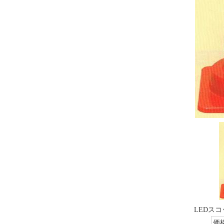
LEDス
価