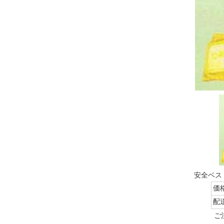
安全ベス
価
配
ご