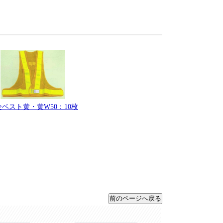
ベスト黄・黄W50：10枚