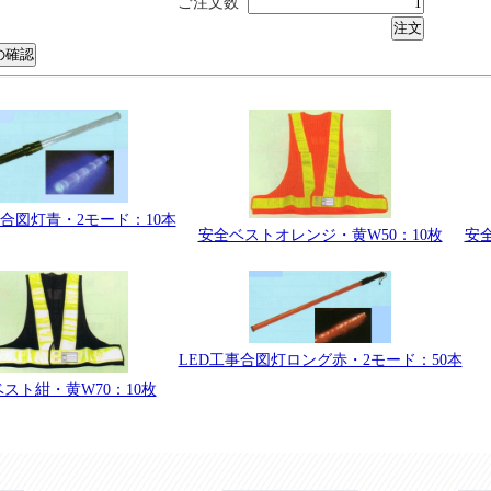
ご注文数
事合図灯青・2モード：10本
安全
安全ベストオレンジ・黄W50：10枚
LED工事合図灯ロング赤・2モード：50本
スト紺・黄W70：10枚