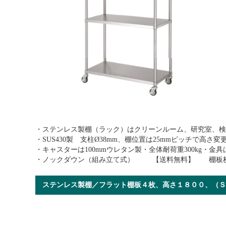
・ステンレス製棚（ラック）はクリーンルーム、研究室、検
・SUS430製 支柱Ø38mm、棚位置は25mmピッチで高さ
・キャスターは100mmウレタン製・全体耐荷重300kg・
・ノックダウン（組み立て式） 【送料無料】 棚板枚
ステンレス製棚／フラット棚板４枚、高さ１８００