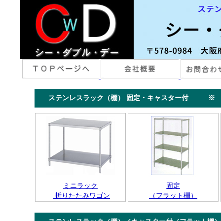
ステンレスラック（棚） 固定・キャスター付 ※ 「
ミニラック
固定
折りたたみワゴン
（フラット棚）