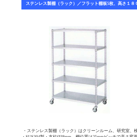
ステンレス製棚（ラック）／フラット棚板5枚、高さ１８
・ステンレス製棚（ラック）はクリーンルーム、研究室、
・SUS304製・支柱Ø38mm、棚位置は25mmピッチで高さ