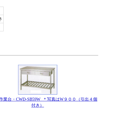
き
作業台・CWD-SB59W ＊写真はW９００（引出４個
付き）