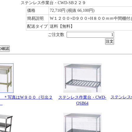
ステンレス作業台・CWD-SB２２９
価格
72,710円
(税抜 66,100円)
簡易説明
W１２００×D９００×H８００ｍｍ中間棚付
配送タイプ
送料【無料】
ご注文数
ステンレス
ステンレス作業台・CWD-
7K ＊写真はW９００（引出２
QSB64
）