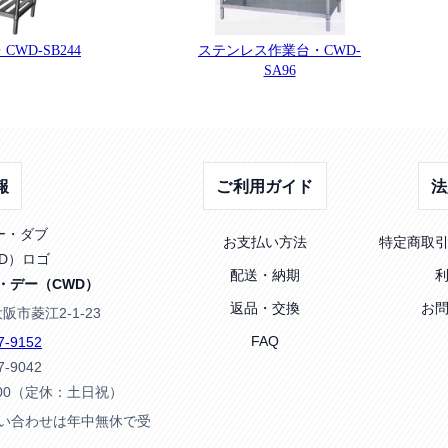
WD-SB244
ステンレス作業台・CWD-
SA96
報
ご利用ガイド
法
お支払い方法
特定商取
配送・納期
・デー（CWD）
返品・交換
お
大阪市菱江2-1-23
FAQ
7-9152
7-9042
:00（定休：土日祝）
問い合わせは年中無休で受