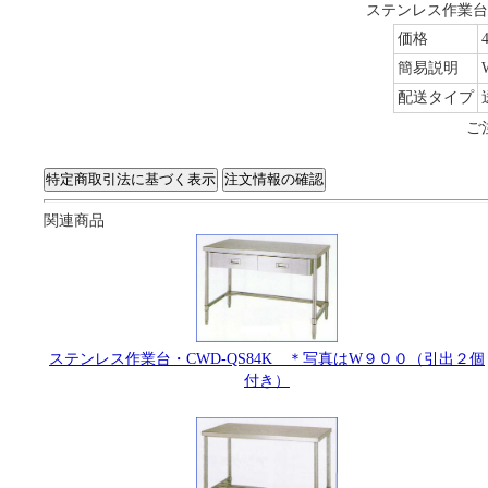
ステンレス作業台・
価格
簡易説明
配送タイプ
ご
関連商品
ステンレス作業台・CWD-QS84K ＊写真はW９００（引出２個
付き）