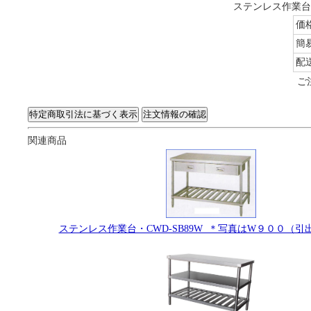
ステンレス作業台・
価
簡
配
ご
関連商品
ステンレス作業台・CWD-SB89W ＊写真はW９００（引