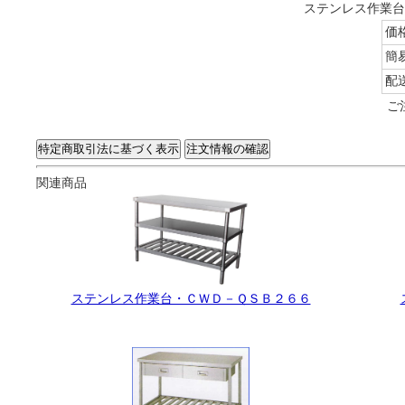
ステンレス作業台・
価
簡
配
ご
関連商品
ステンレス作業台・ＣＷＤ－ＱＳＢ２６６