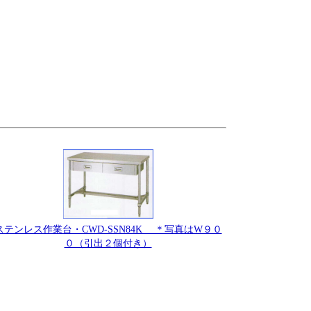
ステンレス作業台・CWD-SSN84K ＊写真はW９０
０（引出２個付き）