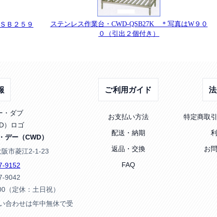
ステンレス作業台・CWD-QSB27K ＊写真はW９０
ＳＢ２５９
０（引出２個付き）
報
ご利用ガイド
法
お支払い方法
特定商取
配送・納期
・デー（CWD）
返品・交換
お
大阪市菱江2-1-23
FAQ
7-9152
7-9042
:00（定休：土日祝）
問い合わせは年中無休で受