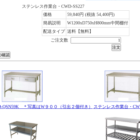
ステンレス作業台・CWD-SS227
価格
59,840円
(税抜 54,400円)
簡易説明
W1200xD750xH800mm中間棚付
配送タイプ
送料【無料】
ご注文数
ステンレス作業台・CWD-
-QSN59K ＊写真はW９００（引出２個付き）