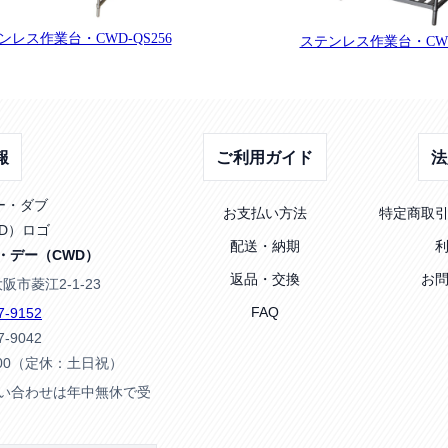
ンレス作業台・CWD-QS256
ステンレス作業台・CWD-
報
ご利用ガイド
法
お支払い方法
特定商取
配送・納期
・デー（CWD）
返品・交換
お
大阪市菱江2-1-23
FAQ
7-9152
7-9042
:00（定休：土日祝）
問い合わせは年中無休で受