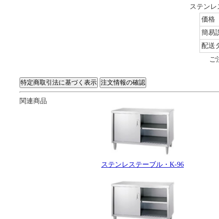
ステンレ
価格
簡易
配送
ご
関連商品
ステンレステーブル・K-96