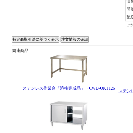
価
簡
配
ご
関連商品
ステンレス作業台「溶接完成品」・CWD-QKT126
ステンレ