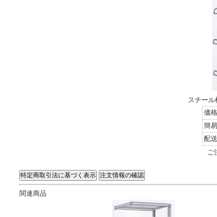
スチール棚
価
簡
配
ご
関連商品