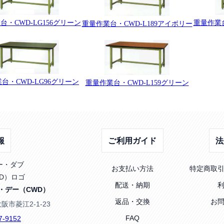
台・CWD-LG156グリーン
重量作業台
重量作業台・CWD-L189アイボリー
台・CWD-LG96グリーン
重量作業台・CWD-L159グリーン
報
ご利用ガイド
法
お支払い方法
特定商取
配送・納期
・デー（CWD）
返品・交換
お
大阪市菱江2-1-23
FAQ
7-9152