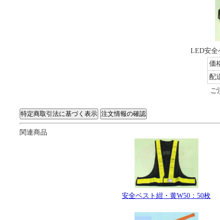
LED安
価
配
ご
関連商品
安全ベスト紺・黄W50：50枚