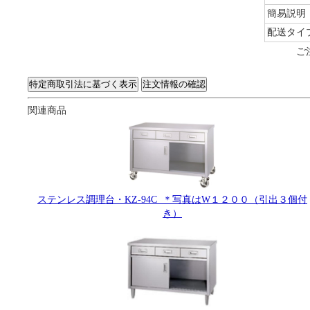
簡易説明
配送タイ
ご
関連商品
ステンレス調理台・KZ-94C ＊写真はW１２００（引出３個付
き）