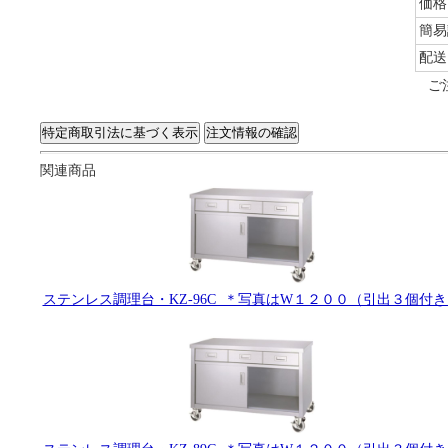
価格
簡易
配送
ご
関連商品
ステンレス調理台・KZ-96C ＊写真はW１２００（引出３個付き