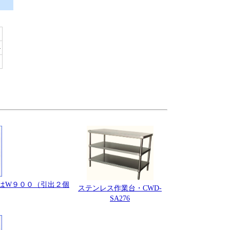
4
真はW９００（引出２個
ステンレス作業台・CWD-
SA276