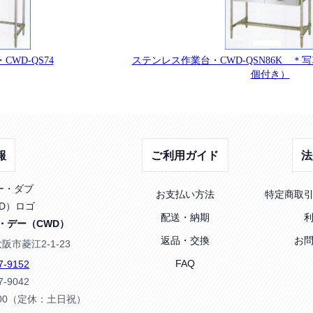
WD-QS74
ステンレス作業台・CWD-QSN86K 
個付き）
報
ご利用ガイド
法
お支払い方法
特定商取
配送・納期
・デー（CWD）
返品・交換
お
大阪市菱江2-1-23
FAQ
7-9152
7-9042
:00（定休：土日祝）