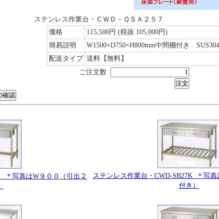
ステンレス作業台・ＣＷＤ－ＱＳＡ２５７
価格
115,500円
(税抜 105,000円)
簡易説明
W1500×D750×H800mm中間棚付き SUS30
配送タイプ
送料【無料】
ご注文数
ステンレス作業台・CWD-SB27K ＊写
6K ＊写真はW９００（引出２
付き）
）