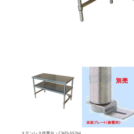
ステンレス作業台・CWD-SS264