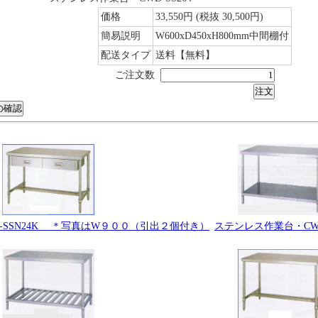
価格
33,550円
(税抜 30,500円)
簡易説明
W600xD450xH800mm中間棚付
配送タイプ
送料【無料】
ご注文数
-SSN24K ＊写真はW９００（引出２個付き）
ステンレス作業台・CWD