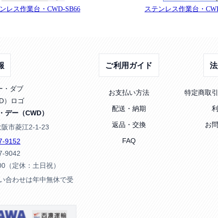
ンレス作業台・CWD-SB66
ステンレス作業台・CWD-
報
ご利用ガイド
法
お支払い方法
特定商取
配送・納期
・デー（CWD）
返品・交換
お
大阪市菱江2-1-23
FAQ
7-9152
7-9042
:00（定休：土日祝）
問い合わせは年中無休で受