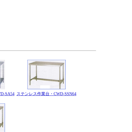
ステンレス作業台・CWD-SSN64
-SA54