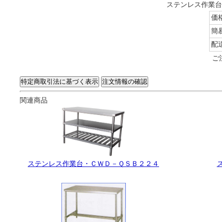
ステンレス作業台・
価
簡
配
ご
関連商品
ステンレス作業台・ＣＷＤ－ＱＳＢ２２４