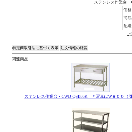
ステンレス作業台・C
価格
簡易
配送
ご
関連商品
ステンレス作業台・CWD-QSB86K ＊写真はW９００（