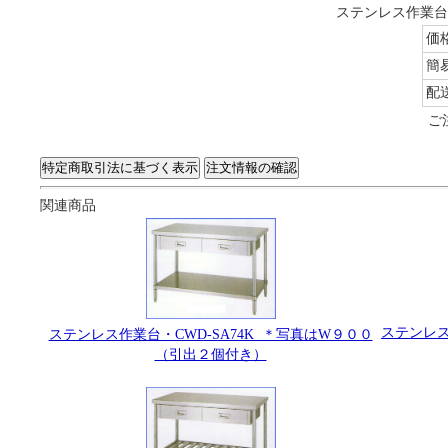
ステンレス作業台・
価
簡
配
ご
関連商品
ステンレス
ステンレス作業台・CWD-SA74K ＊写真はW９００
（引出２個付き）