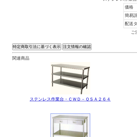
価格
簡易
配送
ご
関連商品
ステンレス作業台・ＣＷＤ－ＱＳＡ２６４