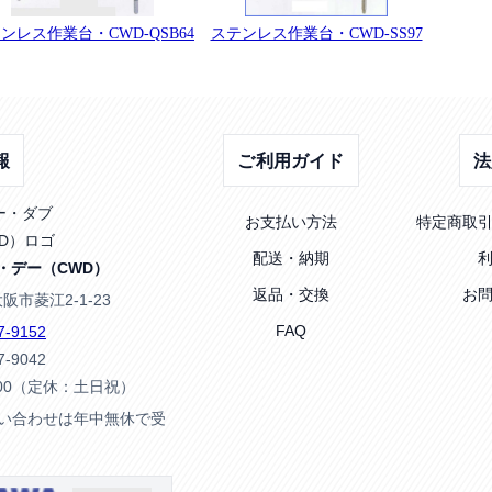
ンレス作業台・CWD-QSB64
ステンレス作業台・CWD-SS97
報
ご利用ガイド
法
お支払い方法
特定商取
配送・納期
・デー（CWD）
返品・交換
お
大阪市菱江2-1-23
FAQ
7-9152
7-9042
:00（定休：土日祝）
問い合わせは年中無休で受