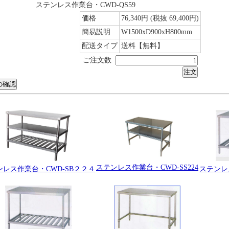
ステンレス作業台・CWD-QS59
価格
76,340円
(税抜 69,400円)
簡易説明
W1500xD900xH800mm
配送タイプ
送料【無料】
ご注文数
ステンレス作業台・CWD-SS224
ンレス作業台・CWD-SB２２４
ステンレス