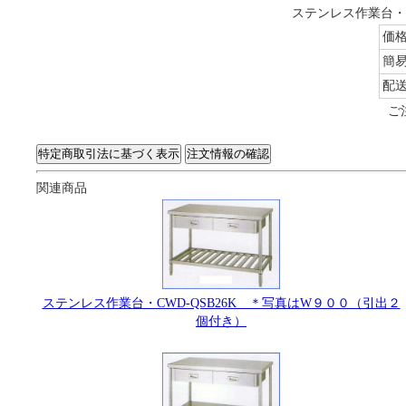
ステンレス作業台・C
価
簡
配
ご
関連商品
ステンレス作業台・CWD-QSB26K ＊写真はW９００（引出２
個付き）