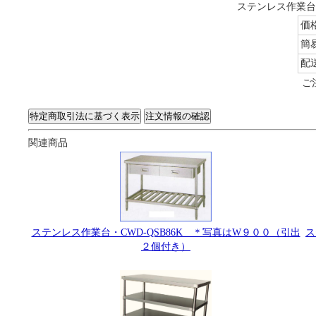
ステンレス作業台・
価
簡
配
ご
関連商品
ステンレス作業台・CWD-QSB86K ＊写真はW９００（引出
ス
２個付き）