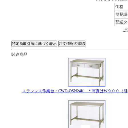
価格
簡易説
配送タ
ご
関連商品
ステンレス作業台・CWD-QSN24K ＊写真はW９００（