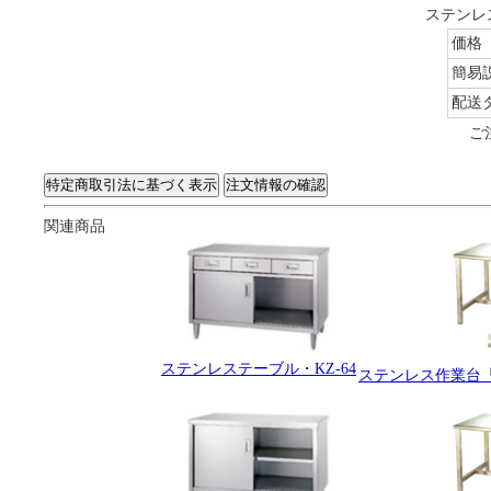
ステンレ
価格
簡易
配送
ご
関連商品
ステンレステーブル・KZ-64
ステンレス作業台「