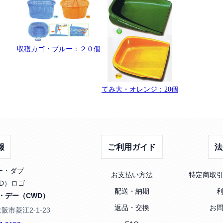
収穫カゴ・ブルー：２０個
てみ大・オレンジ：20個
報
ご利用ガイド
法
お支払い方法
特定商取
配送・納期
・デー（CWD）
返品・交換
お
大阪市菱江2-1-23