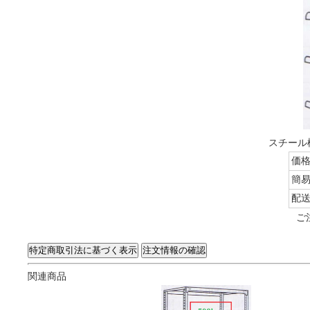
スチール棚
価
簡
配
ご
関連商品