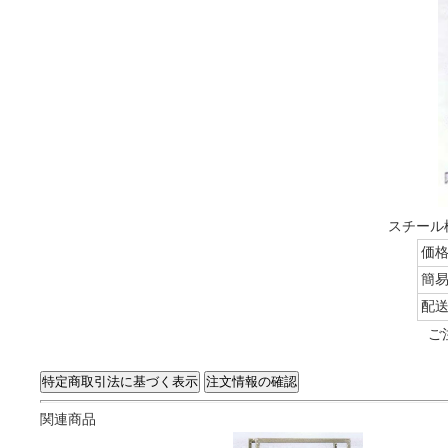
スチール棚
価
簡
配
ご
関連商品