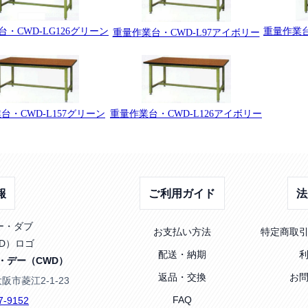
・CWD-LG126グリーン
重量作業台
重量作業台・CWD-L97アイボリー
台・CWD-L157グリーン
重量作業台・CWD-L126アイボリー
報
ご利用ガイド
法
お支払い方法
特定商取
配送・納期
・デー（CWD）
返品・交換
お
大阪市菱江2-1-23
FAQ
7-9152