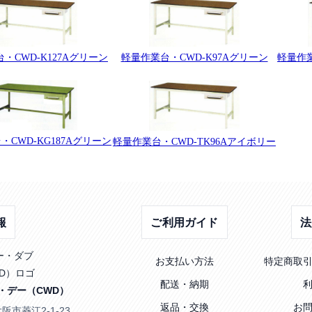
・CWD-K127Aグリーン
軽量作業台・CWD-K97Aグリーン
軽量作業
・CWD-KG187Aグリーン
軽量作業台・CWD-TK96Aアイボリー
報
ご利用ガイド
法
お支払い方法
特定商取
配送・納期
・デー（CWD）
返品・交換
お
大阪市菱江2-1-23