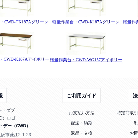
CWD-TK187Aグリーン
軽量作業台・CWD-K187Aグリーン
軽量作業
CWD-K187Aアイボリー
軽量作業台・CWD-WG157アイボリー
報
ご利用ガイド
法
お支払い方法
特定商取
配送・納期
・デー（CWD）
返品・交換
お
大阪市菱江2-1-23