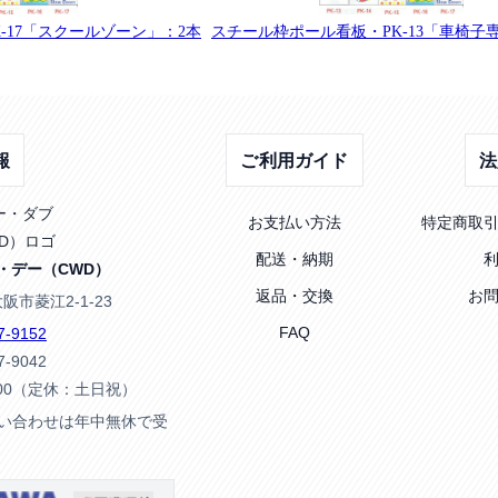
-17「スクールゾーン」：2本
スチール枠ポール看板・PK-13「車椅子
報
ご利用ガイド
法
お支払い方法
特定商取
配送・納期
・デー（CWD）
返品・交換
お
大阪市菱江2-1-23
FAQ
7-9152
7-9042
:00（定休：土日祝）
問い合わせは年中無休で受