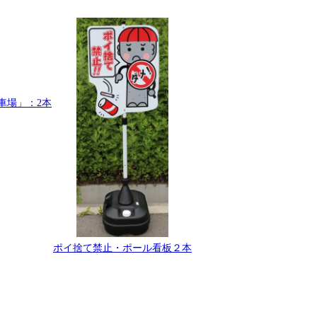
車場」：2本
ポイ捨て禁止・ポール看板２本