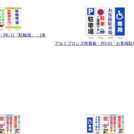
PK-12「駐輪場」：2本
アルミブロンズ枠看板・PD-03「お客様駐