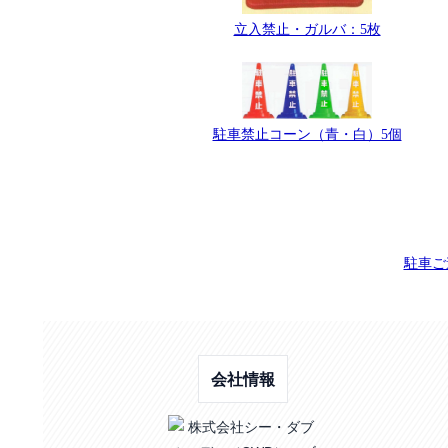
立入禁止・ガルバ：5枚
駐車禁止コーン（青・白）5個
駐車ご
会社情報