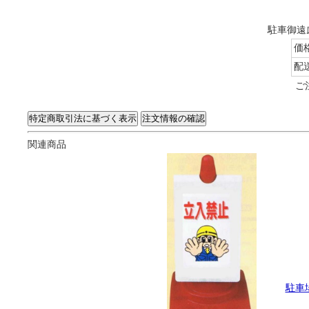
駐車御遠
価
配
ご
関連商品
駐車