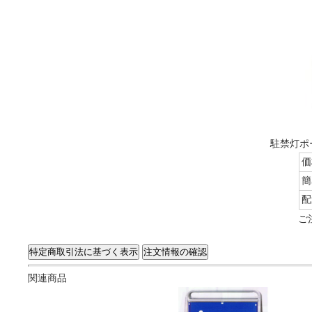
駐禁灯ポ
価
簡
配
ご
関連商品