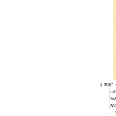
駐車場P
価
簡
配
ご