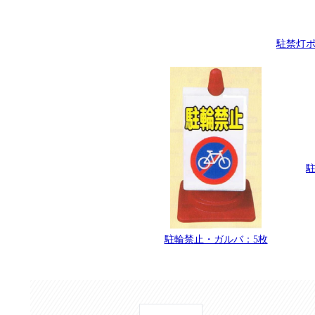
駐禁灯ポ
駐輪禁止・ガルバ：5枚