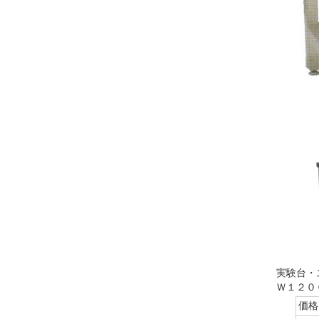
実験台・
Ｗ１２０
価格