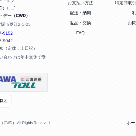
お支払い方法
特定商取
配送・納期
・デー（CWD）
返品・交換
お
大阪市菱江2-1-23
FAQ
7-9152
7-9042
:00（定休：土日祝）
問い合わせは年中無休で受
見る
ホー
） All Rights Reserved.