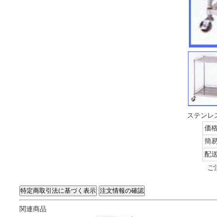
ステンレス
価
簡
配
ご
関連商品