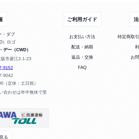
報
ご利用ガイド
法
お支払い方法
特定商取
配送・納期
・デー（CWD）
返品・交換
お
大阪市菱江2-1-23
FAQ
7-9152
7-9042
:00（定休：土日祝）
問い合わせは年中無休で受
見る