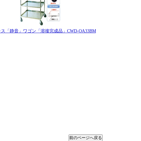
ス「静音」ワゴン「溶接完成品」CWD-OA33BM