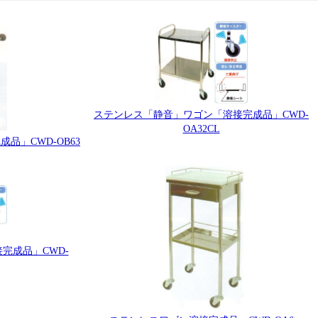
ステンレス「静音」ワゴン「溶接完成品」CWD-
OA32CL
品」CWD-OB63
完成品」CWD-