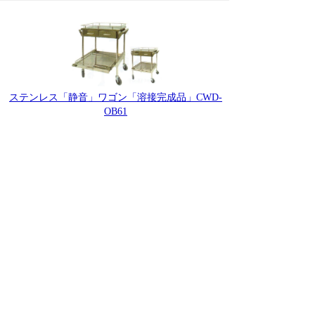
ステンレス「静音」ワゴン「溶接完成品」CWD-
OB61