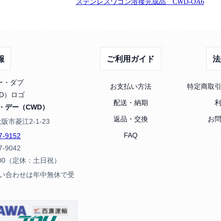
ステンレスワゴン溶接完成品 CWD-OA6
報
ご利用ガイド
法
お支払い方法
特定商取
配送・納期
・デー（CWD）
返品・交換
お
大阪市菱江2-1-23
FAQ
7-9152
7-9042
:00（定休：土日祝）
問い合わせは年中無休で受