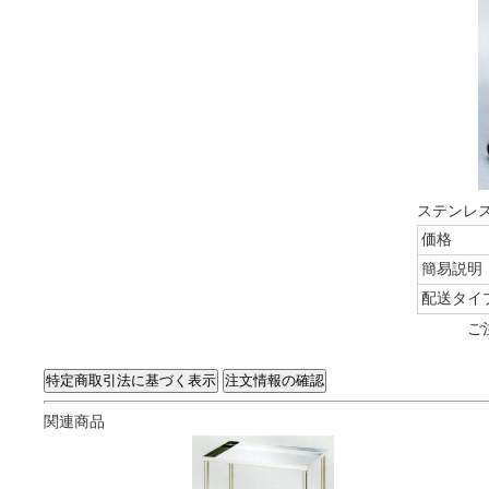
ステンレス
価格
簡易説明
配送タイ
ご
関連商品