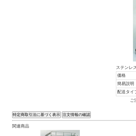
ステンレス
価格
簡易説明
配送タイ
ご
関連商品