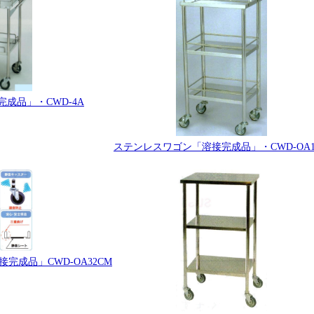
成品」・CWD-4A
ステンレスワゴン「溶接完成品」・CWD-OA1
成品」CWD-OA32CM