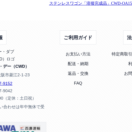
ステンレスワゴン「溶接完成品」CWD-OA15
報
ご利用ガイド
法
お支払い方法
特定商取
配送・納期
・デー（CWD）
返品・交換
お
大阪市菱江2-1-23
FAQ
7-9152
7-9042
:00（定休：土日祝）
問い合わせは年中無休で受