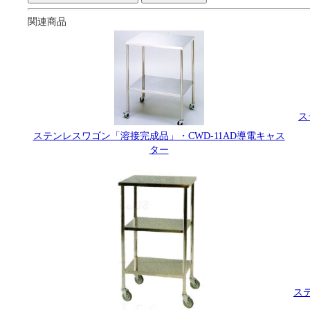
関連商品
ス
ステンレスワゴン「溶接完成品」・CWD-11AD導電キャス
ター
ス