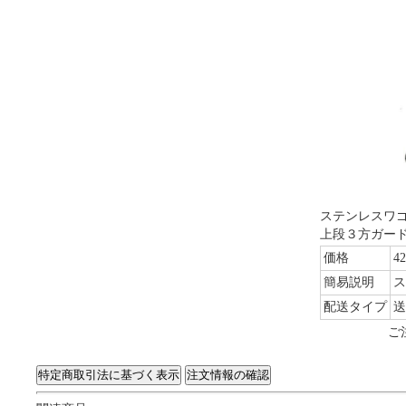
ステンレスワゴ
上段３方ガー
価格
4
簡易説明
ス
配送タイプ
送
ご